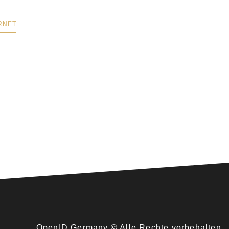
RNET
ONLINE GAMING
WEBENTWICKLUNG
OpenID Germany © Alle Rechte vorbehalten.