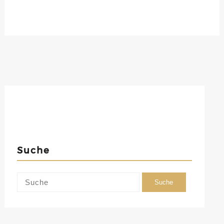
Suche