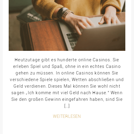
Heutzutage gibt es hunderte online Casinos. Sie
erleben Spiel und Spaß, ohne in ein echtes Casino
gehen zu müssen. In online Casinos können Sie
verschiedene Spiele spielen, Wetten abschließen und
Geld verdienen. Dieses Mal können Sie wohl nicht
sagen „Ich komme mit viel Geld nach Hause.“ Wenn
Sie den großen Gewinn eingefahren haben, sind Sie
[…]
WEITERLESEN